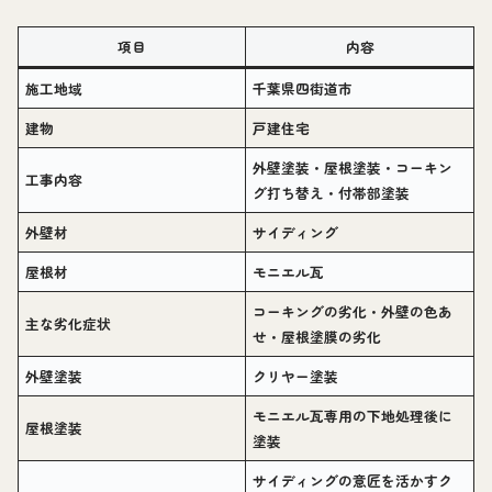
項目
内容
施工地域
千葉県四街道市
建物
戸建住宅
外壁塗装・屋根塗装・コーキン
工事内容
グ打ち替え・付帯部塗装
外壁材
サイディング
屋根材
モニエル瓦
コーキングの劣化・外壁の色あ
主な劣化症状
せ・屋根塗膜の劣化
外壁塗装
クリヤー塗装
モニエル瓦専用の下地処理後に
屋根塗装
塗装
サイディングの意匠を活かすク